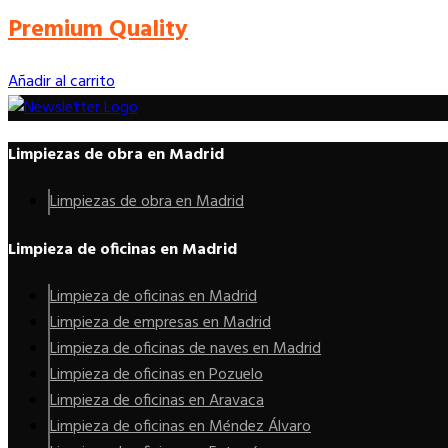
elegir
Premium Quality
en
la
página
Añadir al carrito
de
producto
Limpiezas de obra en Madrid
Limpiezas de obra en Madrid
Limpieza de oficinas en Madrid
Limpieza de oficinas en Madrid
Limpieza de empresas en Madrid
Limpieza de oficinas de naves en Madrid
Limpieza de oficinas en Pozuelo
Limpieza de oficinas en Aravaca
Limpieza de oficinas en Méndez Álvaro