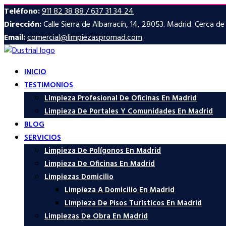
Teléfono:
911 82 38 88 / 637 31 34 24
Dirección:
Calle Sierra de Albarracín, 14, 28053. Madrid. Cerca d
Email:
comercial@limpiezaspromad.com
INICIO
TESTIMONIOS
Limpieza Profesional De Oficinas En Madrid
Limpieza De Portales Y Comunidades En Madrid
BLOG
SERVICIOS
Limpieza De Polígonos En Madrid
Limpieza De Oficinas En Madrid
Limpiezas Domicilio
Limpieza A Domicilio En Madrid
Limpieza De Pisos Turísticos En Madrid
Limpiezas De Obra En Madrid