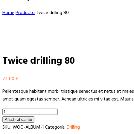
Home
Producto
Twice drilling 80
Twice drilling 80
22,00
€
Pellentesque habitant morbi tristique senectus et netus et males
amet quam egestas semper. Aenean ultricies mi vitae est. Mauris 
Twice
drilling
Añadir al carrito
80
SKU:
WOO-ALBUM-1
Categoría:
Drilling