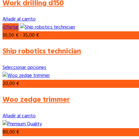
Work drilling d150
Añadir al carrito
¡Oferta!
Rango
30,00
€
-
35,00
€
de
Ship robotics technician
precios:
desde
Este
30,00 €
Seleccionar opciones
producto
hasta
tiene
35,00 €
20,00
€
múltiples
Woo zedge trimmer
variantes.
Las
opciones
Añadir al carrito
se
pueden
80,00
€