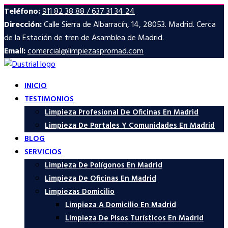
Teléfono:
911 82 38 88 / 637 31 34 24
Dirección:
Calle Sierra de Albarracín, 14, 28053. Madrid. Cerca
de la Estación de tren de Asamblea de Madrid.
Email:
comercial@limpiezaspromad.com
INICIO
TESTIMONIOS
Limpieza Profesional De Oficinas En Madrid
Limpieza De Portales Y Comunidades En Madrid
BLOG
SERVICIOS
Limpieza De Polígonos En Madrid
Limpieza De Oficinas En Madrid
Limpiezas Domicilio
Limpieza A Domicilio En Madrid
Limpieza De Pisos Turísticos En Madrid