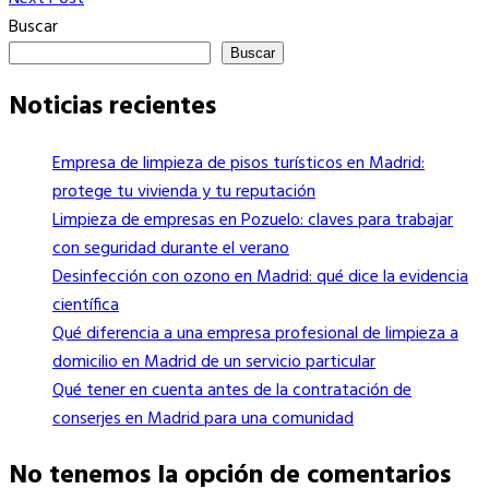
de
Post
Buscar
entradas
Buscar
Noticias recientes
Empresa de limpieza de pisos turísticos en Madrid:
protege tu vivienda y tu reputación
Limpieza de empresas en Pozuelo: claves para trabajar
con seguridad durante el verano
Desinfección con ozono en Madrid: qué dice la evidencia
científica
Qué diferencia a una empresa profesional de limpieza a
domicilio en Madrid de un servicio particular
Qué tener en cuenta antes de la contratación de
conserjes en Madrid para una comunidad
No tenemos la opción de comentarios