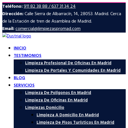
Teléfono:
911 82 38 88 / 637 31 34 24
Dirección:
Calle Sierra de Albarracín, 14, 28053. Madrid. Cerca
de la Estación de tren de Asamblea de Madrid.
Email:
comercial@limpiezaspromad.com
INICIO
TESTIMONIOS
Limpieza Profesional De Oficinas En Madrid
Limpieza De Portales Y Comunidades En Madrid
BLOG
SERVICIOS
Limpieza De Polígonos En Madrid
Limpieza De Oficinas En Madrid
Limpiezas Domicilio
Limpieza A Domicilio En Madrid
Limpieza De Pisos Turísticos En Madrid